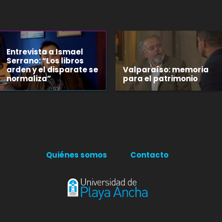
Entrevista a Ismael
Serrano: “Los libros
arden y el disparate se
Valparaíso: memoria
normaliza”
para el patrimonio
Quiénes somos
Contacto