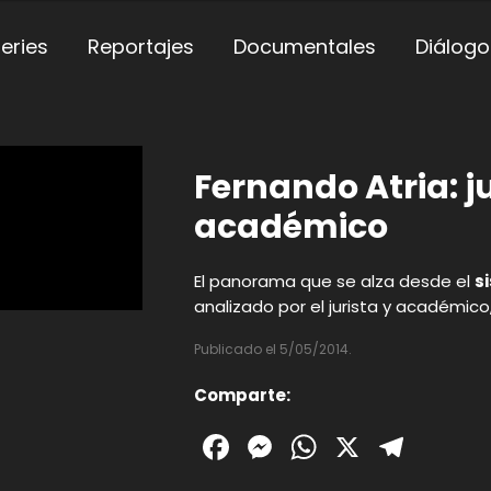
eries
Reportajes
Documentales
Diálogo
Fernando Atria: ju
académico
El panorama que se alza desde el
s
analizado por el jurista y académico
Publicado el 5/05/2014.
Comparte:
Facebook
Messenger
WhatsAp
X
Tele