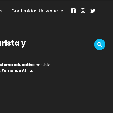
s
Contenidos Universales
rista y
istema educativo
en Chile
,
Fernando Atria
.
p
gram