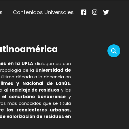
s
Contenidos Universales
atinoamérica
es en la UPLA
dialogamos con
tropología de la
Universidad de
a última década a la docencia en
uilmes y Nacional de Lanús
.
o al
reciclaje de residuos
y las
n el conurbano bonaerense
y
ros más conocidos que se titula
re los recolectores urbanos,
de valorización de residuos en