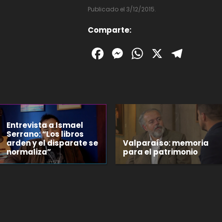
Publicado el 3/12/2015.
Comparte:
Facebook
Messenger
WhatsAp
X
Tele
Entrevista a Ismael
Serrano: “Los libros
arden y el disparate se
Valparaíso: memoria
normaliza”
para el patrimonio