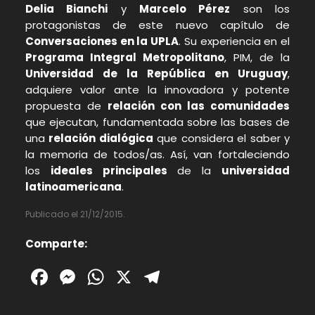
Delia Bianchi
y
Marcelo Pérez
son los
protagonistas de este nuevo capítulo de
Conversaciones en la UPLA
. Su experiencia en el
Programa Integral Metropolitano
, PIM, de la
Universidad de la República en Uruguay
,
adquiere valor ante la innovadora y potente
propuesta de
relación con las comunidades
que ejecutan, fundamentada sobre las bases de
una
relación dialógica
que considera el saber y
la memoria de todos/as. Así, van fortaleciendo
los
ideales principales
de la
universidad
latinoamericana
.
Publicado el 21/12/2015.
Comparte:
Facebook
Messenger
WhatsApp
X
Telegram