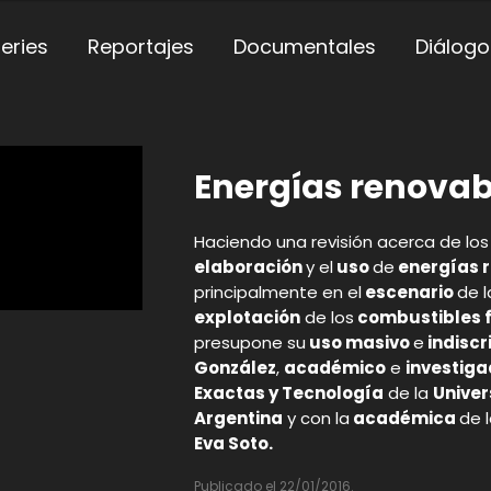
eries
Reportajes
Documentales
Diálogo
Energías renovab
Haciendo una revisión acerca de los
elaboración
y el
uso
de
energías 
principalmente en el
escenario
de l
explotación
de los
combustibles f
presupone su
uso masivo
e
indisc
González
,
académico
e
investiga
Exactas y Tecnología
de la
Unive
Argentina
y con la
académica
de 
Eva Soto.
Publicado el 22/01/2016.