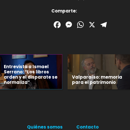
Comparte:
Facebook
Messenger
WhatsAp
X
Tele
Entrevista a Ismael
Serrano: “Los libros
arden y el disparate se
Valparaíso: memoria
normaliza”
para el patrimonio
Quiénes somos
Contacto