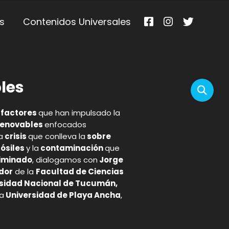
s
Contenidos Universales
les
factores
que han impulsado la
renovables
enfocados
a
crisis
que conlleva la
sobre
ósiles
y la
contaminación
que
riminado
, dialogamos con
Jorge
dor
de la
Facultad de Ciencias
rsidad Nacional de Tucumán,
la
Universidad de Playa Ancha
,