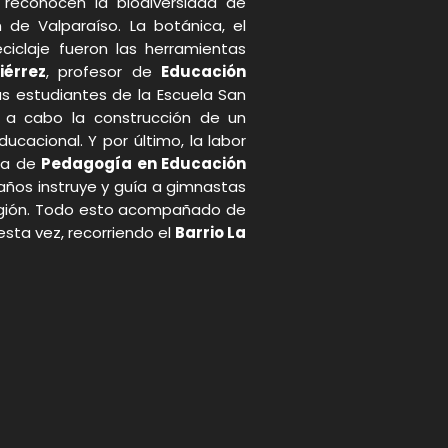
 reconocen la biodiversidad de
 de Valparaíso. La botánica, el
iclaje fueron las herramientas
iérrez
, profesor de
Educación
us estudiantes de la Escuela San
ar a cabo la construcción de un
ducacional. Y por último, la labor
ca de
Pedagogía en Educación
años instruye y guía a gimnastas
región. Todo esto acompañado de
 esta vez, recorriendo el
Barrio La
p
gram