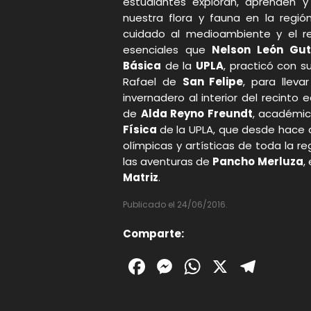
estudiantes exploran, aprenden y
nuestra flora y fauna en la región
cuidado al medioambiente y el rec
esenciales que
Nelson León Gut
Básica
de la
UPLA
, practicó con s
Rafael de
San Felipe
, para llev
invernadero al interior del recinto e
de
Alda Reyno Freundt
, académi
Física
de la UPLA, que desde hace 
olímpicas y artísticas de toda la 
las aventuras de
Pancho Merluza
,
Matriz
.
Publicado el 24/06/2016.
Comparte:
Facebook
Messenger
WhatsAp
X
Tele