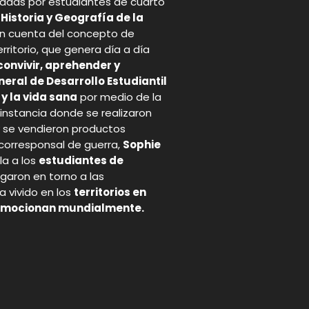
zadas por estudiantes de cuarto
istoria y Geografía de la
ron cuenta del concepto de
rritorio, que genera día a día
onvivir, aprehender y
eral de Desarrollo Estudiantil
 y la vida sana
por medio de la
, instancia donde se realizaron
 y se vendieron productos
 corresponsal de guerra,
Sophie
la a los
estudiantes de
garon en torno a las
 vivido en los
territorios en
mocionan mundialmente.
p
gram