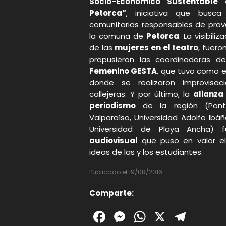
Socio-Económico Sustentable
Petorca”
, iniciativa que busc
comunitarias responsables de pro
la comuna de
Petorca
. La visibil
de las
mujeres en el teatro
, fuero
propusieron las coordinadoras d
Femenino GESTA
, que tuvo como e
donde se realizaron improvisac
callejeras. Y por último, la
alianza
periodismo
de la región (Pontif
Valparaíso, Universidad Adolfo Ibáñ
Universidad de Playa Ancha)
audiovisual
que puso en valor el 
ideas de las y los estudiantes.
Publicado el 19/08/2016.
Comparte:
Facebook
Messenger
WhatsAp
X
Tele