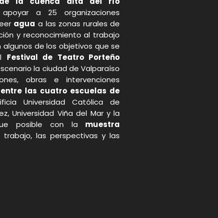
 de la cuenca alta del río
a apoyar a 25 organizaciones
veer
agua
a las zonas rurales de
ización y reconocimiento al trabajo
n algunos de los objetivos que se
el
Festival de Teatro Porteño
scenario la ciudad de Valparaíso
iones, obras e intervenciones
 entre las cuatro escuelas de
icia Universidad Católica de
ez, Universidad Viña del Mar y la
 fue posible con la
muestra
trabajo, las perspectivas y las
p
gram