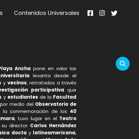
s
Contenidos Universales
Playa Ancha
pone en valor las
iversitaria
levanta desde el
s
y
vecinos
, retratados a través
vestigación participativa
que
s
y
estudiantes
de la
Facultad
 por medio del
Observatorio de
; la conmemoración de los
40
Cámara
, tuvo lugar en el
Teatro
 su director
Carlos Hernández
ica docta
y
latinoamericana
,