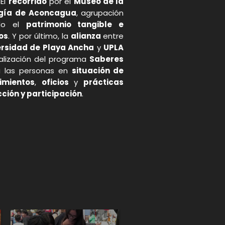
 El
recorrido
por el
Museo de la
ogía de Aconcagua
, agrupación
do el
patrimonio tangible e
ños
. Y por último, la
alianza
entre
rsidad de Playa Ancha
y
UPLA
ealización del programa
Saberes
a las personas en
situación de
imientos
,
oficios
y
prácticas
ción y participación
.
p
gram