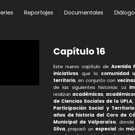
eries
Reportajes
Documentales
Diálogo
Capítulo 16
Este nuevo capítulo de
Avenida 
iniciativas
que la
comunidad un
territorio
, en conjunto con
vecina
de las siguientes historias: La
in
realizan
académicas
,
académico
de Ciencias Sociales de la UPLA
,
Participación Social y Territorio
años de historia del Coro de 
Municipal de Valparaíso
, donde
Silva
, preparó un
especial
de
mús