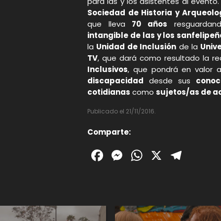
para las y los asistentes al evento.
Sociedad de Historia y Arqueol
que lleva
70 años
resguardan
intangible de las y los sanfelipe
la
Unidad de Inclusión
de la
Unive
TV
, que dará como resultado la r
Inclusivos
, que pondrá en valor 
discapacidad
desde sus
conoc
cotidianas
como
sujetos/as de ac
Publicado el 21/11/2016.
Comparte:
Facebook
Messenger
WhatsAp
X
Tele