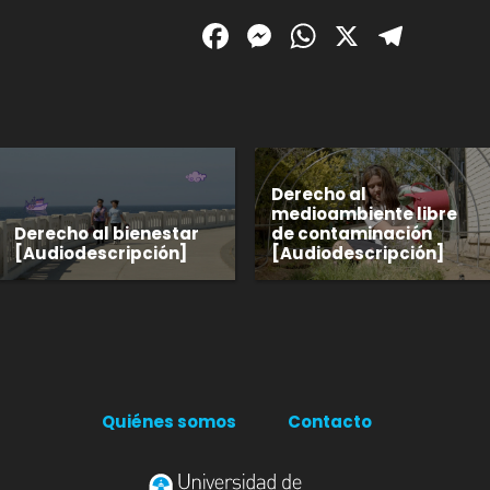
Facebook
Messenger
WhatsAp
X
Tele
Derecho al
medioambiente libre
Derecho al bienestar
de contaminación
[Audiodescripción]
[Audiodescripción]
Quiénes somos
Contacto