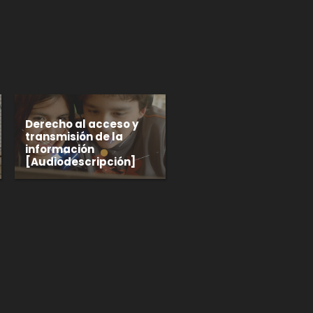
p
gram
Derecho al acceso y
transmisión de la
información
[Audiodescripción]