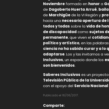
Noviembre
formado en
honor
a
Go
de
Dagoberto Huerta Arrué
,
baila
de
Marchigüe
de la VI Región y
pro
hacia una
necesaria apertura de 
todos y todas
sobre la
vida de hom
de discapacidad
como
sujetos d
permanente
, que viven el
cotidian
político y artístico
, en las palabra
ciencia no ha sabido curar y a lo 
adaptarse
. Los y las invitamos a ver
Inclusivos
, un espacio donde los
es
son bienvenidos
.
Saberes Inclusivos
es un proyecto
Televisión Pública de la Universi
con el apoyo del
Servicio Nacional
Publicado el 16/06/2017.
Comparte: