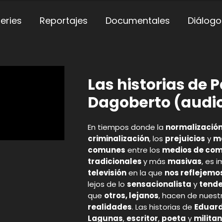
eries
Reportajes
Documentales
Diálogo
Las historias de 
Dagoberto (audi
En tiempos donde la
normalización 
criminalización
, los
prejuicios
y
ma
comunes
entre los
medios de com
tradicionales
y más
masivas
, es 
televisión
en la que
nos reflejemo
lejos de lo
sensacionalista
y
tende
que
otros, lejanos
, hacen de nuest
realidades
. Las historias de
Eduard
Lagunas
,
escritor
,
poeta
y
milita