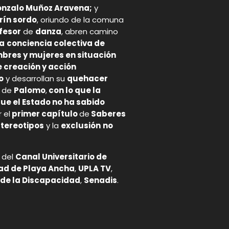
nzalo Muñoz Aravena;
y
rín sordo
, oriundo de la comuna
fesor
de
danza
, abren camino
la
conciencia colectiva de
bres y mujeres en situación
e creación y acción
o
y desarrollan su
quehacer
s de
Palomo
,
con lo que la
que el Estado no ha sabido
 el
primer capítulo
de
Saberes
tereotipos
y la
exclusión
no
 del
Canal Universitario de
dad de Playa Ancha
,
UPLA TV
,
 de la Discapacidad
,
Senadis
.