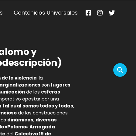
s
Contenidos Universales
Palomo y
odescripción)
de la violencia
, la
rginalizaciones
son
lugares
unicación
de las
esferas
imperativo apostar por una
s tal cual somos todos y todas
,
ncioso
de las construcciones
ras
dinámicas
,
diversas
o «Palomo» Arriagada
nte
del
Colectivo 19 de