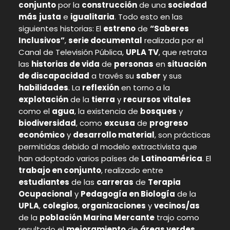
conjunto
por la
construcción
de una
sociedad
más
justa
e
igualitaria
. Todo esto en las
siguientes historias:
El
estreno
de
“Saberes
Inclusivos”
,
serie documental
realizada por el
Canal de Televisión Pública,
UPLA TV
, que retrata
las
historias de vida
de
personas
en
situación
de discapacidad
a través su
saber
y sus
habilidades
. La
reflexión
en torno a la
explotación
de la
tierra
y
recursos
vitales
como el
agua
, la existencia de
bosques
y
biodiversidad
, como
excusa
de
progreso
económico
y
desarrollo material
, son prácticas
permitidas debido al modelo extractivista que
han adoptado varios países de
Latinoamérica
. El
trabajo en conjunto
, realizado entre
estudiantes
de las
carreras
de
Terapia
Ocupacional
y
Pedagogía en Biología
de la
UPLA
,
colegios
,
organizaciones
y
vecinos/as
de la
población Marina Mercante
trajo como
resultado el
mejoramiento
de
áreas verdes