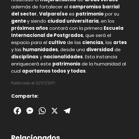
además de fortalecer el
compromiso
barrial
del sector.
Valparaíso
es
patrimonio
por su
gente
y siendo
ciudad universitaria
, en los
próximos años
contará con la primera
Escuela
Internacional de Postgrados
, que será el
espacio para el
cultivo
de las
ciencias
, las
artes
y las
humanidades
, desde una
diversidad
de
disciplinas
y
nacionalidades
. Esta instancia
enriquecerá este
patrimonio
de la humanidad al
cual
aportamos todos y todas
.
Publicado el 12/07/2017.
Comparte:
Facebook
Messenger
WhatsApp
X
Telegram
Relacionados