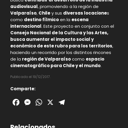
audiovisual
, promoviendo a la región de
Valparaíso
,
Chile
y sus
diversas locacione
s
como
destino fílmico
en la
escena
internacional
. Este proyecto en conjunto con el
Consejo Nacional de la Cultura y las Artes,
busca aumentar el impacto social y
económico de este rubro para los territorios
,
haciendo un recorrido por los distintos rincones
de la
región de
Valparaíso
como
espacio
cinematográfico para Chile y el mundo
.
Publicado el 19/12/2017.
Comparte:
Facebook
Messenger
WhatsApp
X
Telegram
Relacionados