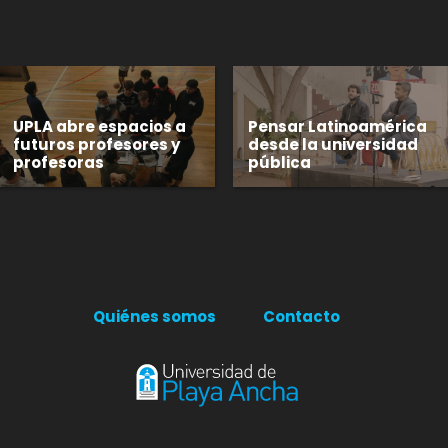
UPLA abre espacios a
Pensar Latinoamérica
futuros profesores y
desde la universidad
profesoras
pública
Quiénes somos
Contacto