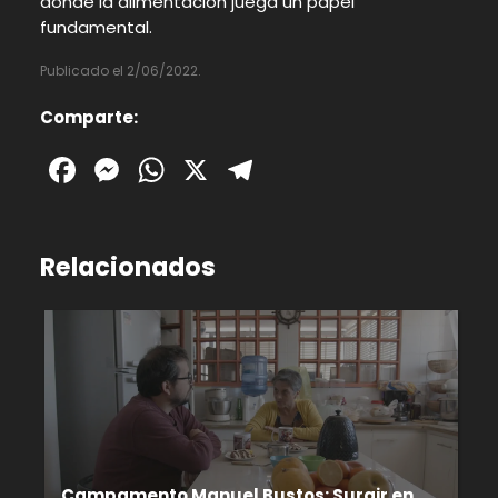
donde la alimentación juega un papel
fundamental.
Publicado el 2/06/2022.
Comparte:
Facebook
Messenger
WhatsApp
X
Telegram
Relacionados
Campamento Manuel Bustos: Surgir en