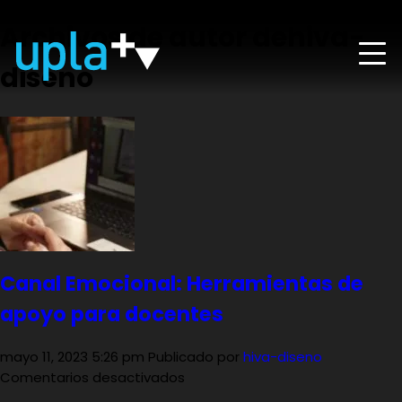
Archivos de autor dehiva-
diseno
Canal Emocional: Herramientas de
apoyo para docentes
mayo 11, 2023 5:26 pm
Publicado por
hiva-diseno
en
Comentarios desactivados
Canal