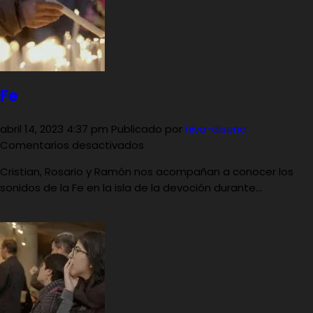
Fe
abril 14, 2023 4:37 pm
Publicado por
hiva-diseno
en
Comentarios desactivados
Fe
Cristian, Rosario y Ramón nos acompañan a conocer los
sonidos de la Fe en la isla de la devoción durante...