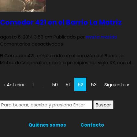
Comedor 421 en el Barrio La Matriz
agosto 6, 2014 3:53 am
Publicado por
maite.merida
en
Comentarios desactivados
Comedor
El Comedor 421, emplazado en el corazón del Barrio La
421
Matriz de Valparaíso, nació a principios del siglo XX, con el...
en
el
Barrio
« Anterior
1
…
50
51
52
53
Siguiente »
La
Matriz
Buscar
Quiénes somos
Contacto