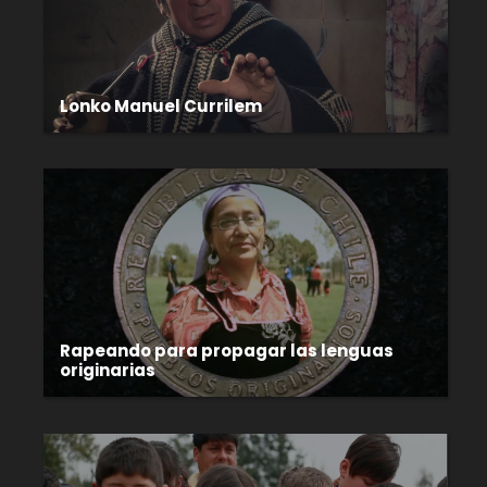
Lonko Manuel Currilem
Rapeando para propagar las lenguas
originarias