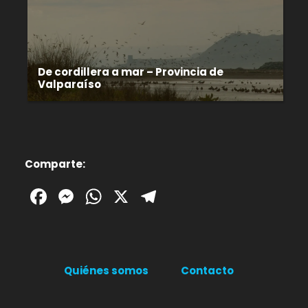
De cordillera a mar – Provincia de
Valparaíso
Comparte:
Facebook
Messenger
WhatsApp
X
Telegram
Quiénes somos
Contacto