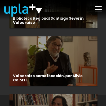
Biblioteca Regional Santiago Severín,
Valparaíso
Valparaíso como locación, por Silvio
Caiozzi